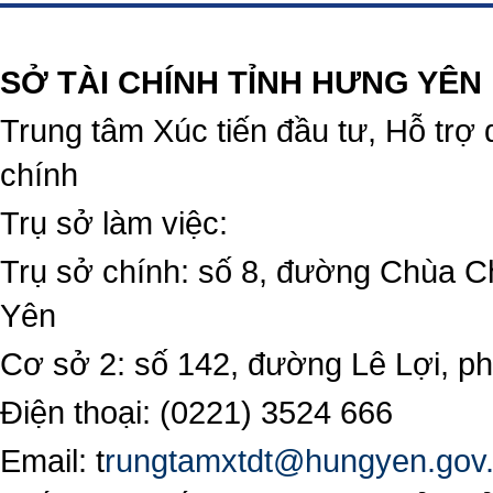
https://188betz.net/
Rikvip
SỞ TÀI CHÍNH TỈNH HƯNG YÊN
Trung tâm Xúc tiến đầu tư, Hỗ trợ 
chính
Trụ sở làm việc:
Trụ sở chính: số 8, đường Chùa C
Yên
Cơ sở 2: số 142, đường Lê Lợi, 
Điện thoại: (0221) 3524 666
Email:
t
rungtamxtdt@hungyen.gov