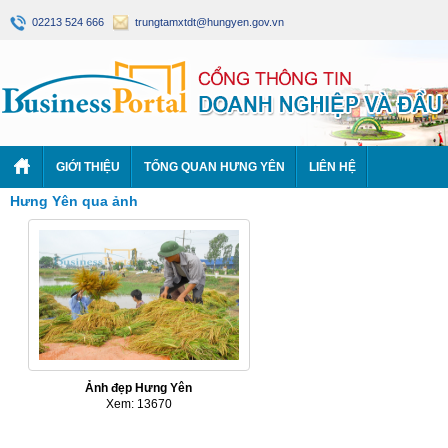
02213 524 666
trungtamxtdt@hungyen.gov.vn
GIỚI THIỆU
TỔNG QUAN HƯNG YÊN
LIÊN HỆ
Hưng Yên qua ảnh
Ảnh đẹp Hưng Yên
Xem: 13670