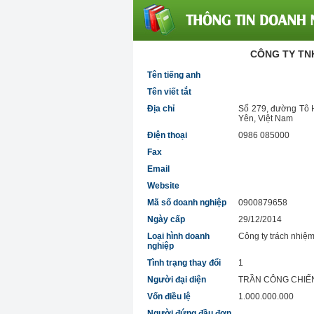
CÔNG TY TN
Tên tiếng anh
Tên viết tắt
Địa chỉ
Số 279, đường Tô 
Yên, Việt Nam
Điện thoại
0986 085000
Fax
Email
Website
Mã số doanh nghiệp
0900879658
Ngày cấp
29/12/2014
Loại hình doanh
Công ty trách nhiệ
nghiệp
Tình trạng thay đổi
1
Người đại diện
TRẦN CÔNG CHIẾ
Vốn điều lệ
1.000.000.000
Người đứng đầu đơn