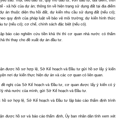
ếu sau: mục tiêu đầu tư, quy mô đầu tư, vốn đầu tư, địa điểm, thời
tế - xã hội của dự án; thông tin về hiện trạng sử dụng đất tại địa điểm
 dự án thuộc diện thu hồi đất, dự kiến nhu cầu sử dụng đất (nếu có);
heo quy định của pháp luật về bảo vệ môi trường; dự kiến hình thức
u tư (nếu có); cơ chế, chính sách đặc biệt (nếu có).
ập báo cáo nghiên cứu tiền khả thi thì cơ quan nhà nước có thẩm
ả thi thay cho đề xuất dự án đầu tư.
hận được hồ sơ hợp lệ, Sở Kế hoạch và Đầu tư gửi hồ sơ lấy ý kiến
yện nơi dự kiến thực hiện dự án và các cơ quan có liên quan.
 đề nghị của Sở Kế hoạch và Đầu tư, cơ quan được lấy ý kiến có ý
n lý nhà nước của mình, gửi Sở Kế hoạch và Đầu tư.
 hồ sơ hợp lệ, Sở Kế hoạch và Đầu tư lập báo cáo thẩm định trình
hận được hồ sơ và báo cáo thẩm định, Ủy ban nhân dân tỉnh xem xét