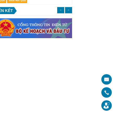
ÊN KẾT
<
>