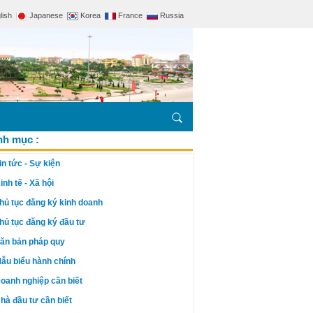
lish
Japanese
Korea
France
Russia
h mục :
in tức - Sự kiện
inh tế - Xã hội
hủ tục đăng ký kinh doanh
hủ tục đăng ký đầu tư
ăn bản pháp quy
ẫu biểu hành chính
oanh nghiệp cần biết
hà đầu tư cần biết