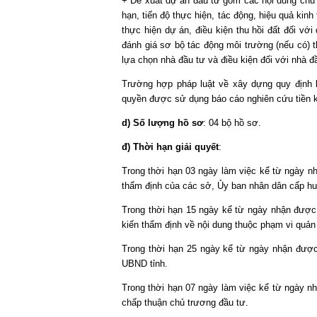
+ Đề xuất dự án đầu tư gồm các nội dung chủ y
hạn, tiến độ thực hiện, tác động, hiệu quả kinh 
thực hiện dự án, điều kiện thu hồi đất đối với
đánh giá sơ bộ tác động môi trường (nếu có) t
lựa chọn nhà đầu tư và điều kiện đối với nhà đầ
Trường hợp pháp luật về xây dựng quy định l
quyền được sử dụng báo cáo nghiên cứu tiền kh
d) Số lượng hồ sơ
: 04 bộ hồ sơ.
đ) Thời hạn giải quyết
:
Trong thời hạn 03 ngày làm việc kể từ ngày n
thẩm định của các sở, Ủy ban nhân dân cấp hu
Trong thời hạn 15 ngày kể từ ngày nhận được
kiến thẩm định về nội dung thuộc phạm vi quả
Trong thời hạn 25 ngày kể từ ngày nhận được
UBND tỉnh.
Trong thời hạn 07 ngày làm việc kể từ ngày n
chấp thuận chủ trương đầu tư.