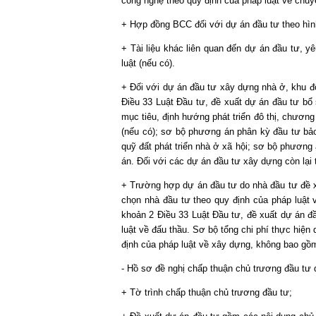
công nghệ theo quy định của pháp luật về chuy
+ Hợp đồng BCC đối với dự án đầu tư theo hì
+ Tài liệu khác liên quan đến dự án đầu tư, y
luật (nếu có).
+ Đối với dự án đầu tư xây dựng nhà ở, khu đô 
Điều 33 Luật Đầu tư, đề xuất dự án đầu tư bổ
mục tiêu, định hướng phát triển đô thị, chươn
(nếu có); sơ bộ phương án phân kỳ đầu tư bảo 
quỹ đất phát triển nhà ở xã hội; sơ bộ phương
án. Đối với các dự án đầu tư xây dựng còn lại thì
+ Trường hợp dự án đầu tư do nhà đầu tư đề x
chọn nhà đầu tư theo quy định của pháp luật về đ
khoản 2 Điều 33 Luật Đầu tư, đề xuất dự a
luật về đấu thầu. Sơ bộ tổng chi phí thực hiệ
định của pháp luật về xây dựng, không bao gồm 
- Hồ sơ đề nghị chấp thuận chủ trương đầu tư
+ Tờ trình chấp thuận chủ trương đầu tư;