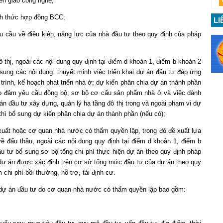
ển giao công nghệ;
nh thức hợp đồng BCC;
LI
êu cầu về điều kiện, năng lực của nhà đầu tư theo quy định của pháp
thị, ngoài các nội dung quy định tại điểm d khoản 1, điểm b khoản 2
 sung các nội dung: thuyết minh việc triển khai dự án đầu tư đáp ứng
g trình, kế hoạch phát triển nhà ở; dự kiến phân chia dự án thành phần
đảm yêu cầu đồng bộ; sơ bộ cơ cấu sản phẩm nhà ở và việc dành
 án đầu tư xây dựng, quản lý hạ tầng đô thị trong và ngoài phạm vi dự
 bổ sung dự kiến phân chia dự án thành phần (nếu có);
uất hoặc cơ quan nhà nước có thẩm quyền lập, trong đó đề xuất lựa
ấu thầu, ngoài các nội dung quy định tại điểm d khoản 1, điểm b
́n đầu tư bổ sung sơ bộ tổng chi phí thực hiện dự án theo quy định pháp
n dự án được xác định trên cơ sở tổng mức đầu tư của dự án theo quy
chi phí bồi thường, hỗ trợ, tái định cư.
 dự án đầu tư do cơ quan nhà nước có thẩm quyền lập bao gồm: