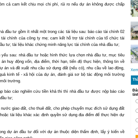
ồm cả cam kết chịu mọi chi phí, rủi ro nếu dự án không được chấp
à đầu tư gồm ít nhất một trong các tài liệu sau: báo cáo tài chính 02
tài chính của công ty mẹ; cam kết hỗ trợ tài chính của tổ chức tài
đầu tư; tài liệu khác chứng minh năng lực tài chính của nhà đầu tư;
 yếu sau: nhà đầu tư hoặc hình thức lựa chọn nhà đầu tư, mục tiêu
n huy động vốn, địa điểm, thời hạn, tiến độ thực hiện, thông tin về
 dự án và đề xuất nhu cầu sử dụng đất (nếu có), nhu cầu về lao động,
Xem
quả kinh tế - xã hội của dự án, đánh giá sơ bộ tác động môi trường
Th
 môi trường.
Đá
p báo cáo nghiên cứu tiền khả thi thì nhà đầu tư được nộp báo cáo
tỉ
 đầu tư;
nước giao đất, cho thuê đất, cho phép chuyển mục đích sử dụng đất
hoặc tài liệu khác xác định quyền sử dụng địa điểm để thực hiện dự
ong dự án đầu tư đối với dự án thuộc diện thẩm định, lấy ý kiến về