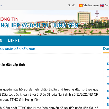
|
vn
Sơ đồ
VietNamese
Eng
ÊN
LIÊN HỆ
Dan
an nhân dân cấp tỉnh
T
K
hân dân cấp tỉnh
T
T
V
 quyền nộp hồ sơ đề nghị chấp thuận chủ trương đầu tư theo quy
M
ật Đầu tư, các khoản 2 và 3 Điều 31 của Nghị định số 31/2021/NĐ-CP
D
ểm soát TTHC tỉnh Hưng Yên;
N
iểm soát TTHC tỉnh Hưng Yên chuyển hồ sơ tiếp nhận đến Sở Kế