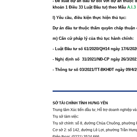
- Đề xuất dự án đầu tư đối với dự án thuộc 
khoản 1 Điều 33 Luật Đầu tư) theo Mẫu
A.I.3
l)
Yêu cầu, điều kiện thực hiện thủ tục:
Dự án đầu tư thuộc thẩm quyền chấp thuận 
m) Căn cứ pháp lý của thủ tục hành chính
:
- Luật Đầu tư số 61/2020/QH14 ngày 17/6/202
- Nghị định số 31/2021/NĐ-CP ngày 26/3/202
- Thông tư số 03/2021/TT-BKHĐT ngày 09/4/2
https://188betz.net/
Rikvip
SỞ TÀI CHÍNH TỈNH HƯNG YÊN
Trung tâm Xúc tiến đầu tư, Hỗ trợ doanh nghiệp và 
Trụ sở làm việc:
Trụ sở chính: số 8, đường Chùa Chuông, phường 
Cơ sở 2: số 142, đường Lê Lợi, phường Trần Hưn
Điện thoại: (0221) 3524 666