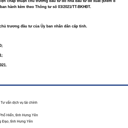
diện chấp thuận chủ trương đầu tư do nhà đầu tư đề xuất (Điểm d
ban hành kèm theo Thông tư số 03/2021/TT-BKHĐT.
chủ trương đầu tư của Ủy ban nhân dân cấp tỉnh.
0;
1;
021.
Tư vấn dịch vụ tài chính
Phố Hiến, tỉnh Hưng Yên
g Đạo, tỉnh Hưng Yên