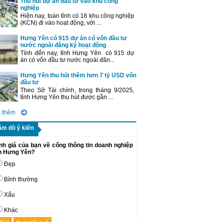
Thu hút dự án đầu tư vào khu công
nghiệp
Hiện nay, toàn tỉnh có 18 khu công nghiệp
(KCN) đi vào hoạt động, với ...
Hưng Yên có 915 dự án có vốn đầu tư
nước ngoài đăng ký hoạt động
Tính đến nay, tỉnh Hưng Yên có 915 dự
án có vốn đầu tư nước ngoài đăn...
Hưng Yên thu hút thêm hơn 7 tỷ USD vốn
đầu tư
Theo Sở Tài chính, trong tháng 9/2025,
tỉnh Hưng Yên thu hút được gần ...
 thêm
ăm dò ý kiến
nh giá của bạn về cổng thông tin doanh nghiệp
nh Hưng Yên?
Đẹp
Bình thường
Xấu
Khác