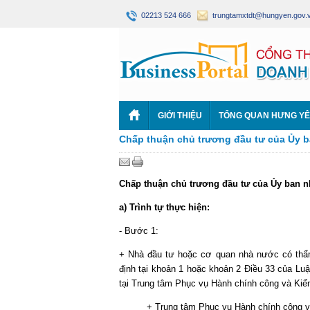
02213 524 666
trungtamxtdt@hungyen.gov.
GIỚI THIỆU
TỔNG QUAN HƯNG Y
Chấp thuận chủ trương đầu tư của Ủy b
Chấp thuận chủ trương đầu tư của Ủy ban n
a) Trình tự thực hiện:
- Bước 1:
+ Nhà đầu tư hoặc cơ quan nhà nước có thẩm
định tại khoản 1 hoặc khoản 2 Điều 33 của Lu
tại Trung tâm Phục vụ Hành chính công và Ki
+ Trung tâm Phục vụ Hành chính công và K