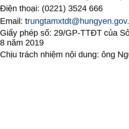
Điện thoại: (0221) 3524 666
Email:
t
rungtamxtdt@hungyen.gov
Giấy phép số: 29/GP-TTĐT của Sở 
8 năm 2019
Chịu trách nhiệm nội dung: ông