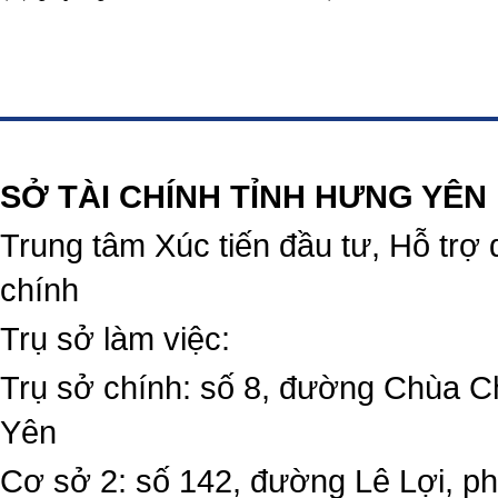
https://188betz.net/
Rikvip
SỞ TÀI CHÍNH TỈNH HƯNG YÊN
Trung tâm Xúc tiến đầu tư, Hỗ trợ 
chính
Trụ sở làm việc:
Trụ sở chính: số 8, đường Chùa C
Yên
Cơ sở 2: số 142, đường Lê Lợi, 