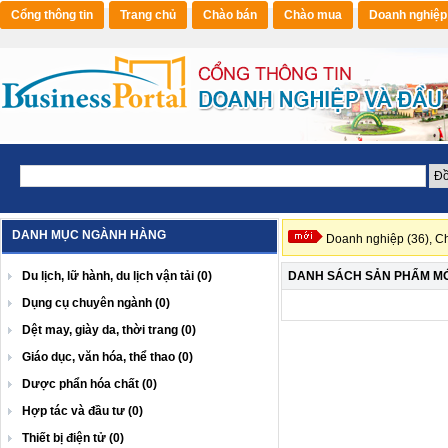
Cổng thông tin
Trang chủ
Chào bán
Chào mua
Doanh nghiệp
DANH MỤC NGÀNH HÀNG
Doanh nghiệp (36),
Ch
Du lịch, lữ hành, du lịch vận tải (0)
DANH SÁCH SẢN PHẨM MỚI
Dụng cụ chuyên ngành (0)
Dệt may, giày da, thời trang (0)
Giáo dục, văn hóa, thể thao (0)
Dược phẩn hóa chất (0)
Hợp tác và đầu tư (0)
Thiết bị điện tử (0)