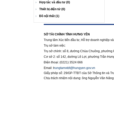
Hợp tác và đầu tư (0)
Thiết bị điện tử (0)
Đồ nội thất (1)
https://188betz.net/
Rikvip
SỞ TÀI CHÍNH TỈNH HƯNG YÊN
Trung tâm Xúc tiến đầu tư, Hỗ trợ doanh nghiệp và 
Trụ sở làm việc:
Trụ sở chính: số 8, đường Chùa Chuông, phường 
Cơ sở 2: số 142, đường Lê Lợi, phường Trần Hưn
Điện thoại: (0221) 3524 666
Email:
t
rungtamxtdt@hungyen.gov.vn
Giấy phép số: 29/GP-TTĐT của Sở Thông tin và T
Chịu trách nhiệm nội dung: ông Nguyễn Văn Năn