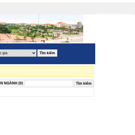
Đăng nhập |
Đăng ký
N NGÀNH (0)