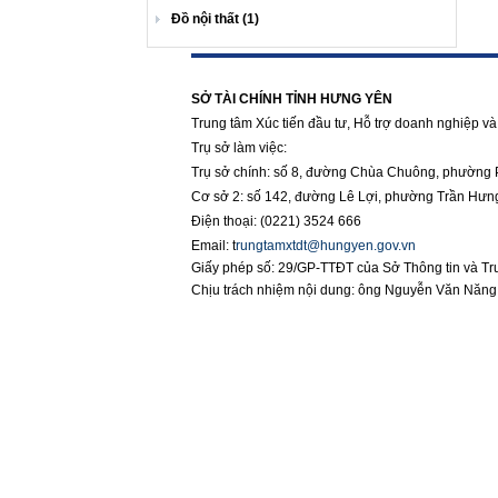
Đồ nội thất (1)
https://188betz.net/
Rikvip
SỞ TÀI CHÍNH TỈNH HƯNG YÊN
Trung tâm Xúc tiến đầu tư, Hỗ trợ doanh nghiệp và 
Trụ sở làm việc:
Trụ sở chính: số 8, đường Chùa Chuông, phường 
Cơ sở 2: số 142, đường Lê Lợi, phường Trần Hưn
Điện thoại: (0221) 3524 666
Email:
t
rungtamxtdt@hungyen.gov.vn
Giấy phép số: 29/GP-TTĐT của Sở Thông tin và T
Chịu trách nhiệm nội dung: ông Nguyễn Văn Năn