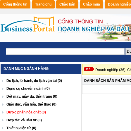
Cổng thông tin
Trang chủ
Chào bán
Chào mua
Doanh nghiệp
DANH MỤC NGÀNH HÀNG
Doanh nghiệp (36),
Ch
Du lịch, lữ hành, du lịch vận tải (0)
DANH SÁCH SẢN PHẨM MỚ
Dụng cụ chuyên ngành (0)
Dệt may, giày da, thời trang (0)
Giáo dục, văn hóa, thể thao (0)
Dược phẩn hóa chất (0)
Hợp tác và đầu tư (0)
Thiết bị điện tử (0)