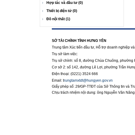
Hợp tác và đầu tư (0)
Thiết bị điện tử (0)
Đồ nội thất (1)
https://188betz.net/
Rikvip
SỞ TÀI CHÍNH TỈNH HƯNG YÊN
Trung tâm Xúc tiến đầu tư, Hỗ trợ doanh nghiệp và 
Trụ sở làm việc:
Trụ sở chính: số 8, đường Chùa Chuông, phường 
Cơ sở 2: số 142, đường Lê Lợi, phường Trần Hưn
Điện thoại: (0221) 3524 666
Email:
t
rungtamxtdt@hungyen.gov.vn
Giấy phép số: 29/GP-TTĐT của Sở Thông tin và T
Chịu trách nhiệm nội dung: ông Nguyễn Văn Năn