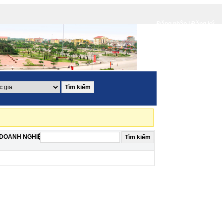
Đăng nhập |
Đăng ký
 DOANH NGHIỆP