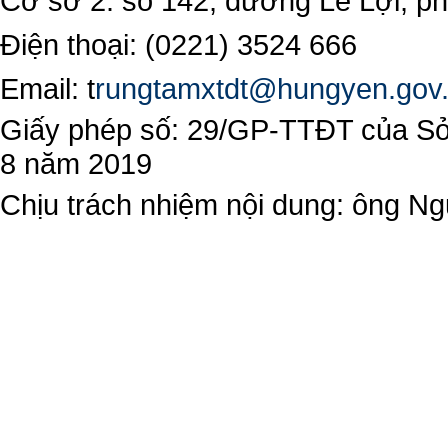
Cơ sở 2: số 142, đường Lê Lợi, 
Điện thoại: (0221) 3524 666
Email:
t
rungtamxtdt@hungyen.gov
Giấy phép số: 29/GP-TTĐT của Sở 
8 năm 2019
Chịu trách nhiệm nội dung: ông