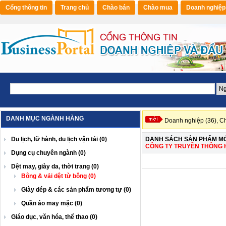
Cổng thông tin
Trang chủ
Chào bán
Chào mua
Doanh nghiệp
DANH MỤC NGÀNH HÀNG
Doanh nghiệp (36),
Ch
Du lịch, lữ hành, du lịch vận tải (0)
DANH SÁCH SẢN PHẨM MỚ
CÔNG TY TRUYỀN THÔNG 
Dụng cụ chuyên ngành (0)
Dệt may, giày da, thời trang (0)
Bông & vải dệt từ bông (0)
Giày dép & các sản phẩm tương tự (0)
Quần áo may mặc (0)
Giáo dục, văn hóa, thể thao (0)