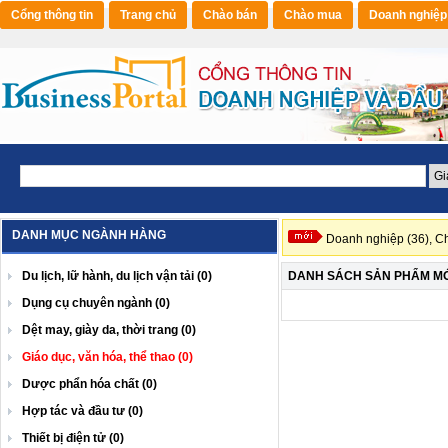
Cổng thông tin
Trang chủ
Chào bán
Chào mua
Doanh nghiệp
DANH MỤC NGÀNH HÀNG
Doanh nghiệp (36),
Ch
Du lịch, lữ hành, du lịch vận tải (0)
DANH SÁCH SẢN PHẨM MỚI
Dụng cụ chuyên ngành (0)
Dệt may, giày da, thời trang (0)
Giáo dục, văn hóa, thể thao (0)
Dược phẩn hóa chất (0)
Hợp tác và đầu tư (0)
Thiết bị điện tử (0)